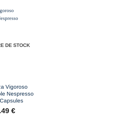
était :
est :
était :
est :
3.49 €.
2.80 €.
3.49 €.
2.80 €.
Add to
wishlist
E DE STOCK
a Vigoroso
le Nespresso
 Capsules
.49
€