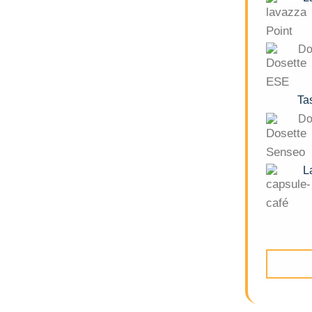
Do
Tas
Do
Lav