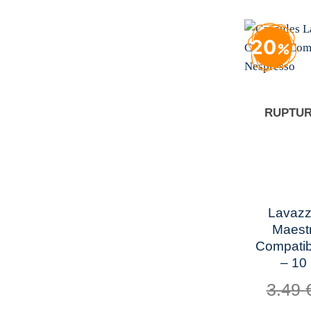
20
RUPTUR
+
Lavazz
Maestr
Compatib
– 10
3.49