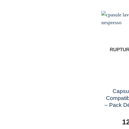
RUPTUR
+
Capsu
Compatib
– Pack Dé
1