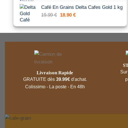
initial
actuel
Café En Grains Delta Cafes Gold 1 kg
était :
est :
Le
Le
19.99
€
18.90
€
20.89 €.
15.99 €.
prix
prix
initial
actuel
était :
est :
19.99 €.
18.90 €.
S
Sur
Livraison Rapide
p
GRATUITE dès
39.99€
d'achat.
Colissimo - La poste - En 48h