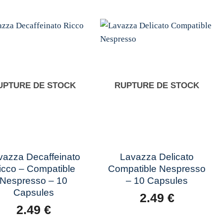
Add to
Add to
wishlist
wishlist
UPTURE DE STOCK
RUPTURE DE STOCK
+
vazza Decaffeinato
Lavazza Delicato
icco – Compatible
Compatible Nespresso
Nespresso – 10
– 10 Capsules
Capsules
2.49
€
2.49
€