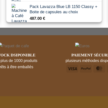
prix
prix
Pack Lavazza Blue LB 1150 Classy +
initial
actuel
Boite de capsules au choix
était :
est :
487.00
€
56.97 €.
47.37 €.
TOCK DSIPONIBLE
‎PAIEMENT SÉCUR
 plus de 1000 produits
plusieurs méthodes disp
rêts à être emballés