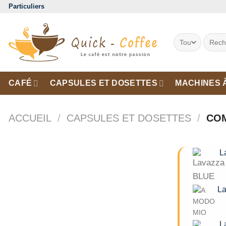
Passer
Particuliers
au
contenu
Recher
pour :
CAFÉ
CAPSULES ET DOSETTES
MACHINES 
ACCUEIL
/
CAPSULES ET DOSETTES
/
COM
Lav
Lav
Lav