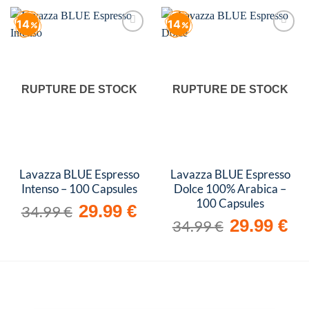
14
14
Add to
Add to
wishlist
wishlist
RUPTURE DE STOCK
RUPTURE DE STOCK
Lavazza BLUE Espresso
Lavazza BLUE Espresso
Intenso – 100 Capsules
Dolce 100% Arabica –
100 Capsules
Le
Le
29.99
€
34.99
€
prix
prix
Le
Le
29.99
€
34.99
€
initial
actuel
prix
prix
était :
est :
initial
actue
34.99 €.
29.99 €.
était :
est :
34.99 €.
29.99