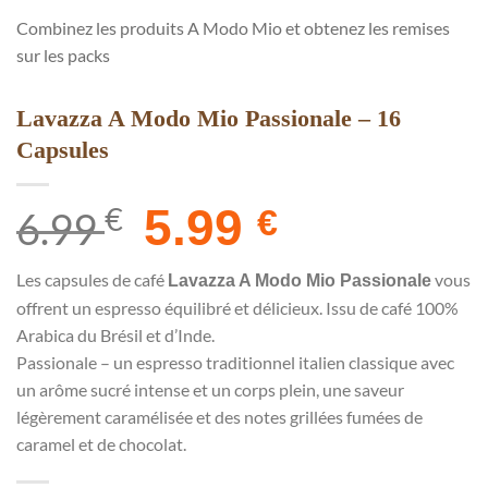
Combinez les produits A Modo Mio et obtenez les remises
sur les packs
Lavazza A Modo Mio Passionale – 16
Capsules
€
Le
5.99
Le
€
6.99
prix
prix
initial
actuel
Les capsules de café
vous
Lavazza A Modo Mio Passionale
était :
est :
offrent un espresso équilibré et délicieux. Issu de café 100%
6.99 €.
5.99 €.
Arabica du Brésil et d’Inde.
Passionale – un espresso traditionnel italien classique avec
un arôme sucré intense et un corps plein, une saveur
légèrement caramélisée et des notes grillées fumées de
caramel et de chocolat.