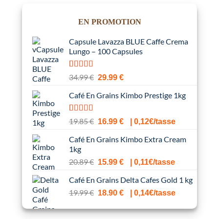
EN PROMOTION
Capsule Lavazza BLUE Caffe Crema
Lungo – 100 Capsules
Noté
1
5.00
Le
Le
34.99
€
29.99
€
sur 5 basé
prix
prix
sur
notation
Café En Grains Kimbo Prestige 1kg
initial
actuel
client
était :
est :
34.99 €.
29.99 €.
Noté
1
5.00
Le
Le
19.85
€
16.99
€
| 0,12€/tasse
sur 5 basé
prix
prix
sur
notation
Café En Grains Kimbo Extra Cream
initial
actuel
client
1kg
était :
est :
Le
Le
20.89
€
19.85 €.
16.99 €.
15.99
€
| 0,11€/tasse
prix
prix
Café En Grains Delta Cafes Gold 1 kg
initial
actuel
était :
Le
est :
Le
19.99
€
18.90
€
| 0,14€/tasse
20.89 €.
prix
15.99 €.
prix
initial
actuel