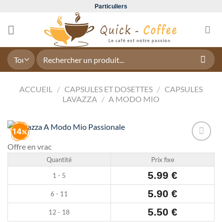
Passer
Particuliers
au
contenu
Recherche
pour :
ACCUEIL
/
CAPSULES ET DOSETTES
/
CAPSULES
LAVAZZA
/
A MODO MIO
14
Offre en vrac
Add to
wishlist
Quantité
Prix fixe
5.99
€
1 - 5
5.90
€
6 - 11
5.50
€
12 - 18