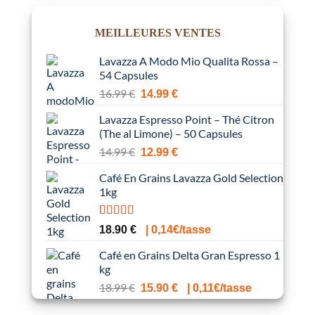
était :
est :
19.99 €.
18.90 €.
MEILLEURES VENTES
Lavazza A Modo Mio Qualita Rossa –
54 Capsules
Le
Le
16.99
€
14.99
€
prix
prix
Lavazza Espresso Point – Thé Citron
initial
actuel
(The al Limone) – 50 Capsules
était :
est :
Le
Le
14.99
€
16.99 €.
14.99 €.
12.99
€
prix
prix
Café En Grains Lavazza Gold Selection
initial
actuel
1kg
était :
est :
14.99 €.
12.99 €.
Noté
2
5.00
18.90
€
| 0,14€/tasse
sur 5 basé
sur
notations
Café en Grains Delta Gran Espresso 1
client
kg
Le
Le
18.99
€
15.90
€
| 0,11€/tasse
prix
prix