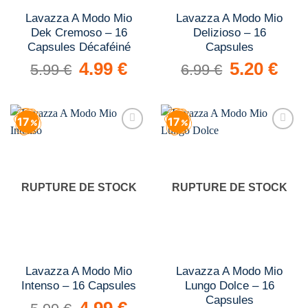
Lavazza A Modo Mio
Lavazza A Modo Mio
Dek Cremoso – 16
Delizioso – 16
Capsules Décaféiné
Capsules
Le
4.99
€
Le
Le
5.20
€
Le
5.99
€
6.99
€
prix
prix
prix
prix
initial
actuel
initial
actuel
était :
est :
était :
est :
5.99 €.
4.99 €.
6.99 €.
5.20 €.
17
17
Add to
Add to
wishlist
wishlist
RUPTURE DE STOCK
RUPTURE DE STOCK
Lavazza A Modo Mio
Lavazza A Modo Mio
Intenso – 16 Capsules
Lungo Dolce – 16
Capsules
Le
4.99
€
Le