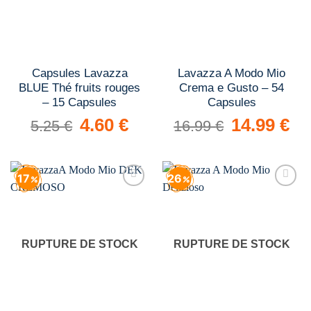
Capsules Lavazza
Lavazza A Modo Mio
BLUE Thé fruits rouges
Crema e Gusto – 54
– 15 Capsules
Capsules
Le
4.60
€
Le
Le
14.99
€
Le
5.25
€
16.99
€
prix
prix
prix
prix
initial
actuel
initial
actue
était :
est :
était :
est :
5.25 €.
4.60 €.
16.99 €.
14.9
17
26
Add to
Add to
wishlist
wishlist
RUPTURE DE STOCK
RUPTURE DE STOCK