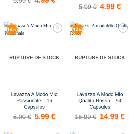
5.99
€
prix
prix
Le
4.99
€
Le
5.99
€
initial
actuel
prix
prix
était :
est :
initial
actuel
5.99 €.
4.99 €.
était :
est :
5.99 €.
4.99 €.
14
12
Add to
Add to
wishlist
wishlist
RUPTURE DE STOCK
RUPTURE DE STOCK
Lavazza A Modo Mio
Lavazza A Modo Mio
Passionale – 16
Qualita Rossa – 54
Capsules
Capsules
Le
5.99
€
Le
Le
14.99
€
Le
6.99
€
16.99
€
prix
prix
prix
prix
initial
actuel
initial
actue
était :
est :
était :
est :
6.99 €.
5.99 €.
16.99 €.
14.9