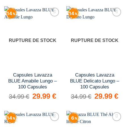
était :
est :
34.99 €.
29.99 €.
14
14
Add to
Add to
wishlist
wishlist
RUPTURE DE STOCK
RUPTURE DE STOCK
Capsules Lavazza
Capsules Lavazza
BLUE Amabile Lungo –
BLUE Delicato Lungo –
100 Capsules
100 Capsules
Le
29.99
€
Le
Le
29.99
€
Le
34.99
€
34.99
€
prix
prix
prix
prix
initial
actuel
initial
actue
était :
est :
était :
est :
34.99 €.
29.99 €.
34.99 €.
29.9
14
6
Add to
Add to