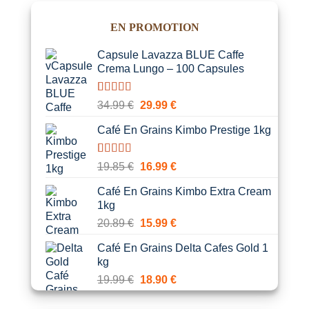
EN PROMOTION
Capsule Lavazza BLUE Caffe
Crema Lungo – 100 Capsules
Noté
1
5.00
Le
Le
34.99
€
29.99
€
sur 5 basé
prix
prix
sur
notation
Café En Grains Kimbo Prestige 1kg
initial
actuel
client
était :
est :
34.99 €.
29.99 €.
Noté
1
5.00
Le
Le
19.85
€
16.99
€
sur 5 basé
prix
prix
sur
notation
Café En Grains Kimbo Extra Cream
initial
actuel
client
1kg
était :
est :
Le
Le
20.89
€
15.99
€
19.85 €.
16.99 €.
prix
prix
Café En Grains Delta Cafes Gold 1
initial
actuel
kg
était :
est :
Le
Le
19.99
€
18.90
€
20.89 €.
15.99 €.
prix
prix
initial
actuel