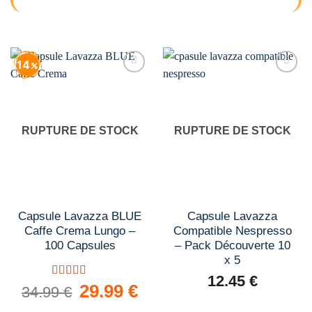
14
Add to
Add to
wishlist
wishlist
RUPTURE DE STOCK
RUPTURE DE STOCK
Capsule Lavazza BLUE
Capsule Lavazza
Caffe Crema Lungo –
Compatible Nespresso
100 Capsules
– Pack Découverte 10
x 5
12.45
€
Note
5.00
Le
29.99
€
Le
34.99
€
prix
prix
sur 5
initial
actuel