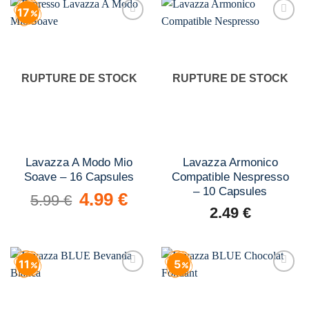
17
Add to
Add to
wishlist
wishlist
RUPTURE DE STOCK
RUPTURE DE STOCK
Lavazza A Modo Mio
Lavazza Armonico
Soave – 16 Capsules
Compatible Nespresso
– 10 Capsules
Le
4.99
€
Le
5.99
€
prix
prix
2.49
€
initial
actuel
était :
est :
5.99 €.
4.99 €.
11
5
Add to
Add to
wishlist
wishlist