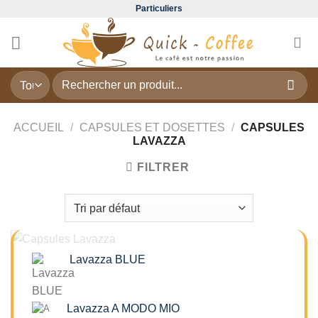
Passer
Particuliers
au
contenu
Recherche
pour :
ACCUEIL
/
CAPSULES ET DOSETTES
/
CAPSULES
LAVAZZA
FILTRER
Lavazza BLUE
Lavazza A MODO MIO