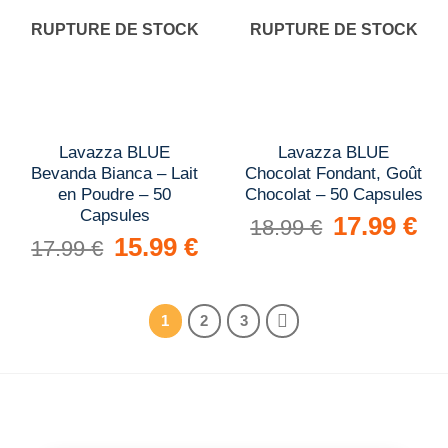
RUPTURE DE STOCK
RUPTURE DE STOCK
Lavazza BLUE
Lavazza BLUE
Bevanda Bianca – Lait
Chocolat Fondant, Goût
en Poudre – 50
Chocolat – 50 Capsules
Capsules
Le
17.99
€
Le
18.99
€
prix
prix
Le
15.99
€
Le
17.99
€
initial
actue
prix
prix
était :
est :
initial
actuel
18.99 €.
17.9
était :
est :
17.99 €.
15.99 €.
1
2
3