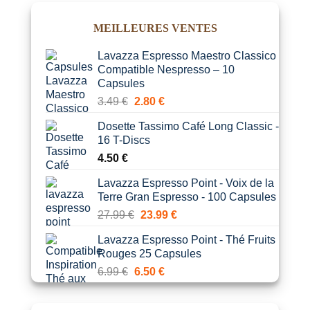
était :
est :
MEILLEURES VENTES
19.99 €.
18.90 €.
Lavazza Espresso Maestro Classico
Compatible Nespresso – 10
Capsules
Le
Le
3.49
€
2.80
€
prix
prix
Dosette Tassimo Café Long Classic -
initial
actuel
16 T-Discs
était :
est :
4.50
€
3.49 €.
2.80 €.
Lavazza Espresso Point - Voix de la
Terre Gran Espresso - 100 Capsules
Le
Le
27.99
€
23.99
€
prix
prix
Lavazza Espresso Point - Thé Fruits
initial
actuel
Rouges 25 Capsules
était :
est :
Le
Le
6.99
€
6.50
€
27.99 €.
23.99 €.
prix
prix
initial
actuel