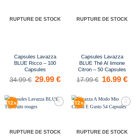
wishlist
wishlist
RUPTURE DE STOCK
RUPTURE DE STOCK
Capsules Lavazza
Capsules Lavazza
BLUE Ricco – 100
BLUE Thé Al limone
Capsules
Citron – 50 Capsules
Le
29.99
€
Le
Le
16.99
€
Le
34.99
€
17.99
€
prix
prix
prix
prix
initial
actuel
initial
actue
était :
est :
était :
est :
34.99 €.
29.99 €.
17.99 €.
16.9
12
12
Add to
Add to
wishlist
wishlist
RUPTURE DE STOCK
RUPTURE DE STOCK