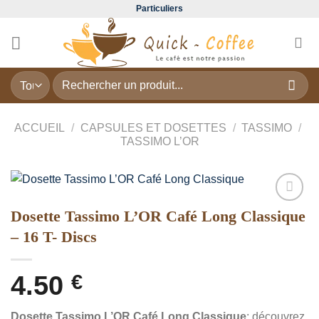
Passer
Particuliers
au
contenu
Recherche
pour :
ACCUEIL
/
CAPSULES ET DOSETTES
/
TASSIMO
/
TASSIMO L’OR
Dosette Tassimo L’OR Café Long Classique
Add to
wishlist
– 16 T- Discs
4.50
€
Dosette Tassimo L’OR Café Long Classique
: découvrez