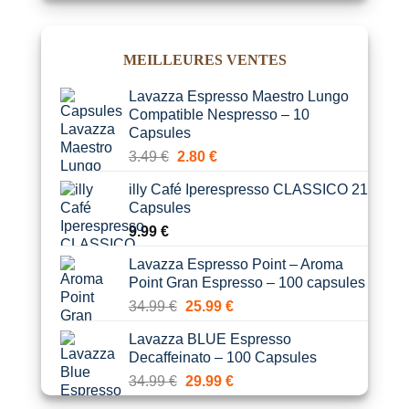
prix
prix
initial
actuel
était :
est :
MEILLEURES VENTES
19.99 €.
18.90 €.
Lavazza Espresso Maestro Lungo
Compatible Nespresso – 10
Capsules
Le
Le
3.49
€
2.80
€
prix
prix
illy Café Iperespresso CLASSICO 21
initial
actuel
Capsules
était :
est :
9.99
€
3.49 €.
2.80 €.
Lavazza Espresso Point – Aroma
Point Gran Espresso – 100 capsules
Le
Le
34.99
€
25.99
€
prix
prix
Lavazza BLUE Espresso
initial
actuel
Decaffeinato – 100 Capsules
était :
est :
Le
Le
34.99
€
29.99
€
34.99 €.
25.99 €.
prix
prix