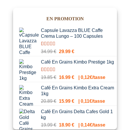
EN PROMOTION
Capsule Lavazza BLUE Caffe
Crema Lungo – 100 Capsules
Noté
1
5.00
Le
Le
34.99
€
29.99
€
sur 5 basé
prix
prix
sur
notation
Café En Grains Kimbo Prestige 1kg
initial
actuel
client
était :
est :
34.99 €.
29.99 €.
Noté
1
5.00
Le
Le
19.85
€
16.99
€
| 0,12€/tasse
sur 5 basé
prix
prix
sur
notation
Café En Grains Kimbo Extra Cream
initial
actuel
client
1kg
était :
est :
Le
Le
20.89
€
15.99
€
| 0,11€/tasse
19.85 €.
16.99 €.
prix
prix
Café En Grains Delta Cafes Gold 1
initial
actuel
kg
était :
est :
Le
Le
19.99
€
18.90
€
| 0,14€/tasse
20.89 €.
15.99 €.