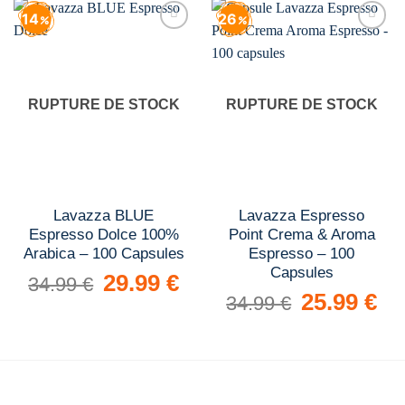
14
26
Add to
Add to
wishlist
wishlist
RUPTURE DE STOCK
RUPTURE DE STOCK
Lavazza BLUE
Lavazza Espresso
Espresso Dolce 100%
Point Crema & Aroma
Arabica – 100 Capsules
Espresso – 100
Capsules
Le
29.99
€
Le
34.99
€
prix
prix
Le
25.99
€
Le
34.99
€
initial
actuel
prix
prix
était :
est :
initial
actue
34.99 €.
29.99 €.
était :
est :
34.99 €.
25.9