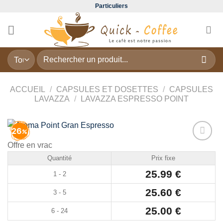
Passer
Particuliers
au
contenu
Recherche
pour :
ACCUEIL
/
CAPSULES ET DOSETTES
/
CAPSULES
LAVAZZA
/
LAVAZZA ESPRESSO POINT
26
Offre en vrac
Add to
Quantité
Prix fixe
wishlist
25.99
€
1 - 2
25.60
€
3 - 5
25.00
€
6 - 24