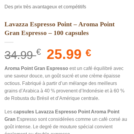
Des prix très avantageux et compétitifs
Lavazza Espresso Point – Aroma Point
Gran Espresso – 100 capsules
Le
25.99
Le
€
€
34.99
prix
prix
initial
actuel
Aroma Point Gran Espresso
est un café équilibré avec
était :
est :
une saveur douce, un goût sucré et une crème épaisse
34.99 €.
25.99 €.
octious. Fabriqué à partir d’un mélange des meilleurs
grains d’Arabica à 40 % provenent d’Indonésie et à 60 %
de Robusta du Brésil et d’Amérique centrale.
Les
capsules Lavazza Espresso Point Aroma Point
Gran
Espresso sont considérées comme un café corsé au
goût intense. Le degré de mouture spécial convient