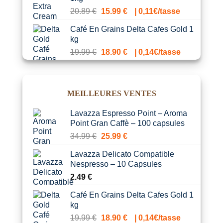
était :
est :
Le
Le
20.89
€
15.99
€
| 0,11€/tasse
19.85 €.
16.99 €.
prix
prix
Café En Grains Delta Cafes Gold 1
initial
actuel
kg
était :
est :
Le
Le
19.99
€
18.90
€
| 0,14€/tasse
20.89 €.
15.99 €.
prix
prix
initial
actuel
était :
est :
MEILLEURES VENTES
19.99 €.
18.90 €.
Lavazza Espresso Point – Aroma
Point Gran Caffè – 100 capsules
Le
Le
34.99
€
25.99
€
prix
prix
Lavazza Delicato Compatible
initial
actuel
Nespresso – 10 Capsules
était :
est :
2.49
€
34.99 €.
25.99 €.
Café En Grains Delta Cafes Gold 1
kg
Le
Le
19.99
€
18.90
€
| 0,14€/tasse