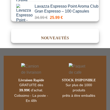
prix
prix
Lavazza Espresso Point Aroma Club
initial
actuel
Gran Espresso – 100 Capsules
était :
est :
Le
Le
34.99
€
25.99
€
19.99 €.
18.90 €.
prix
prix
initial
actuel
était :
est :
NOUVEAUTÉS
34.99 €.
25.99 €.
Livraison Rapide
STOCK DSIPONIBLE
GRATUITE dès
Sur plus de 1000
39.99€
d'achat.
produits
Colissimo - La poste -
prêts à être emballés
En 48h