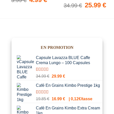
5.99
€
prix
prix
Le
25.99
€
Le
34.99
€
initial
actuel
prix
prix
était :
est :
initial
actue
5.99 €.
4.99 €.
était :
est :
34.99 €.
25.9
EN PROMOTION
Capsule Lavazza BLUE Caffe
Crema Lungo – 100 Capsules
Noté
1
5.00
Le
Le
34.99
€
29.99
€
sur 5 basé
prix
prix
sur
notation
Café En Grains Kimbo Prestige 1kg
initial
actuel
client
était :
est :
34.99 €.
29.99 €.
Noté
1
5.00
Le
Le
19.85
€
16.99
€
| 0,12€/tasse
sur 5 basé
prix
prix
sur
notation
Café En Grains Kimbo Extra Cream
initial
actuel
client
1kg