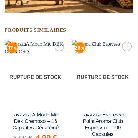
PRODUITS SIMILAIRES
17
26
Add to
Add to
wishlist
wishlist
RUPTURE DE STOCK
RUPTURE DE STOCK
Lavazza A Modo Mio
Lavazza Espresso
Dek Cremoso – 16
Point Aroma Club
Capsules Décaféiné
Espresso – 100
Capsules
Le
4.99
€
Le