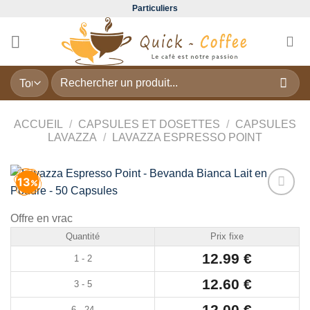
Passer
Particuliers
au
contenu
Recherche
pour :
ACCUEIL
/
CAPSULES ET DOSETTES
/
CAPSULES
LAVAZZA
/
LAVAZZA ESPRESSO POINT
13
Add to
Offre en vrac
wishlist
Quantité
Prix fixe
12.99
€
1 - 2
12.60
€
3 - 5
12.00
€
6 - 24