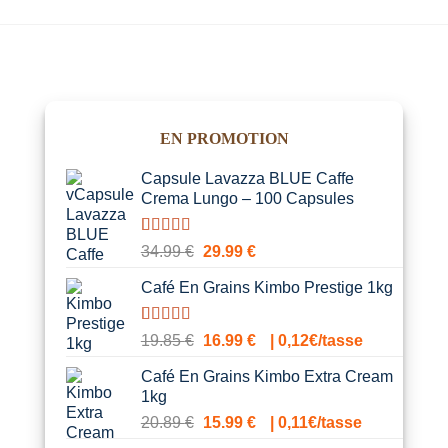
était :
est :
était :
est :
34.99 €.
25.99 €.
34.99 €.
25.9
EN PROMOTION
Capsule Lavazza BLUE Caffe
Crema Lungo – 100 Capsules
Noté
1
5.00
Le
Le
34.99
€
29.99
€
sur 5 basé
prix
prix
sur
notation
Café En Grains Kimbo Prestige 1kg
initial
actuel
client
était :
est :
34.99 €.
29.99 €.
Noté
1
5.00
Le
Le
19.85
€
16.99
€
| 0,12€/tasse
sur 5 basé
prix
prix
sur
notation
Café En Grains Kimbo Extra Cream
initial
actuel
client
1kg
était :
est :
Le
Le
20.89
€
15.99
€
| 0,11€/tasse
19.85 €.
16.99 €.
prix
prix