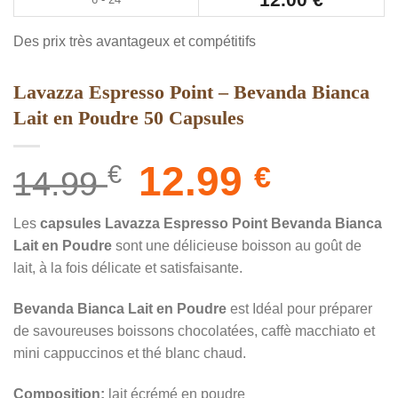
Des prix très avantageux et compétitifs
Lavazza Espresso Point – Bevanda Bianca
Lait en Poudre 50 Capsules
Le
12.99
Le
€
€
14.99
prix
prix
initial
actuel
Les
capsules Lavazza Espresso Point Bevanda Bianca
était :
est :
Lait en Poudre
sont une délicieuse boisson au goût de
14.99 €.
12.99 €.
lait, à la fois délicate et satisfaisante.
Bevanda Bianca Lait en Poudre
est Idéal pour préparer
de savoureuses boissons chocolatées, caffè macchiato et
mini cappuccinos et thé blanc chaud.
Composition:
lait écrémé en poudre