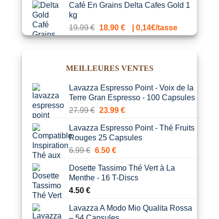
Café En Grains Delta Cafes Gold 1
initial
actuel
kg
était :
est :
Le
Le
19.99
€
18.90
€
| 0,14€/tasse
20.89 €.
15.99 €.
prix
prix
initial
actuel
était :
est :
MEILLEURES VENTES
19.99 €.
18.90 €.
Lavazza Espresso Point - Voix de la
Terre Gran Espresso - 100 Capsules
Le
Le
27.99
€
23.99
€
prix
prix
Lavazza Espresso Point - Thé Fruits
initial
actuel
Rouges 25 Capsules
était :
est :
Le
Le
6.99
€
6.50
€
27.99 €.
23.99 €.
prix
prix
Dosette Tassimo Thé Vert à La
initial
actuel
Menthe - 16 T-Discs
était :
est :
4.50
€
6.99 €.
6.50 €.
Lavazza A Modo Mio Qualita Rossa
– 54 Capsules