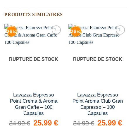
PRODUITS SIMILAIRES
26
26
Add to
Add to
wishlist
wishlist
RUPTURE DE STOCK
RUPTURE DE STOCK
Lavazza Espresso
Lavazza Espresso
Point Crema & Aroma
Point Aroma Club Gran
Gran Caffe – 100
Espresso – 100
Capsules
Capsules
Le
25.99
€
Le
Le
25.99
€
Le
34.99
€
34.99
€
prix
prix
prix
prix
initial
actuel
initial
actue